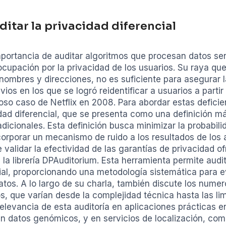
ditar la privacidad diferencial
portancia de auditar algoritmos que procesan datos sens
ocupación por la privacidad de los usuarios. Su raya qu
nombres y direcciones, no es suficiente para asegurar la
ios en los que se logró reidentificar a usuarios a parti
o caso de Netflix en 2008. Para abordar estas deficien
idad diferencial, que se presenta como una definición 
dicionales. Esta definición busca minimizar la probabili
incorporar un mecanismo de ruido a los resultados de lo
e validar la efectividad de las garantías de privacidad o
 la librería DPAuditorium. Esta herramienta permite au
ial, proporcionando una metodología sistemática para 
tos. A lo largo de su charla, también discute los numer
, que varían desde la complejidad técnica hasta las li
relevancia de esta auditoría en aplicaciones prácticas e
 datos genómicos, y en servicios de localización, co