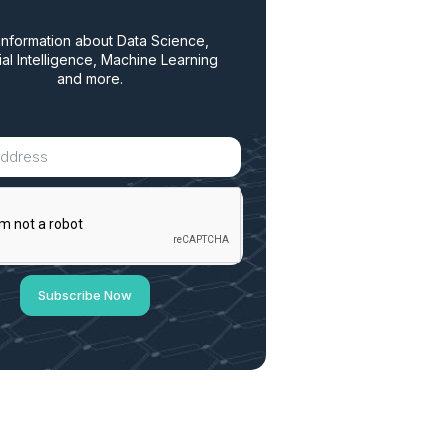
information about Data Science,
cial Intelligence, Machine Learning
and more.
Subscribe Now