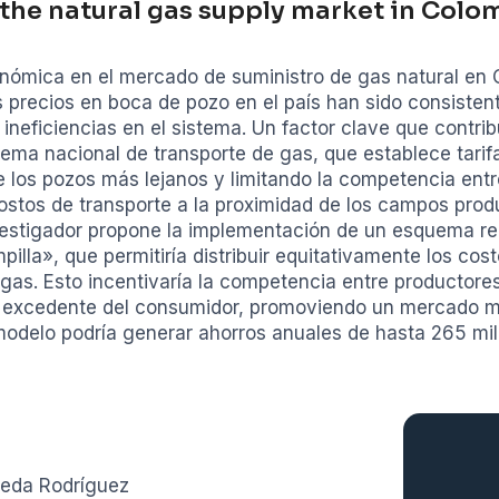
 the natural gas supply market in Colo
conómica en el mercado de suministro de gas natural en C
os precios en boca de pozo en el país han sido consiste
 ineficiencias en el sistema. Un factor clave que contrib
tema nacional de transporte de gas, que establece tarif
e los pozos más lejanos y limitando la competencia ent
costos de transporte a la proximidad de los campos pro
vestigador propone la implementación de un esquema reg
illa», que permitiría distribuir equitativamente los cos
gas. Esto incentivaría la competencia entre productores,
l excedente del consumidor, promoviendo un mercado má
odelo podría generar ahorros anuales de hasta 265 mil
ñeda Rodríguez