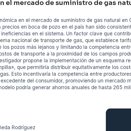
n el mercado de suministro de gas nat
conómica en el mercado de suministro de gas natural en C
os precios en boca de pozo en el país han sido consiste
 ineficiencias en el sistema. Un factor clave que contrib
tema nacional de transporte de gas, que establece tarif
e los pozos más lejanos y limitando la competencia ent
costos de transporte a la proximidad de los campos pro
vestigador propone la implementación de un esquema reg
illa», que permitiría distribuir equitativamente los cos
gas. Esto incentivaría la competencia entre productores,
l excedente del consumidor, promoviendo un mercado má
odelo podría generar ahorros anuales de hasta 265 mil
ñeda Rodríguez