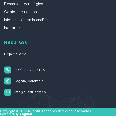
Desarrollo tecnológico
Gestión de riesgos
Inicialización en la analítica
Industrias
Recursos
Hoja de Vida
(+57) 318 783 41 96
Bogotá, Colombia
info@quantil.com.co
Copyright © 2023
Quantil
. Todos los derechos reservados.
Powered By
Angular